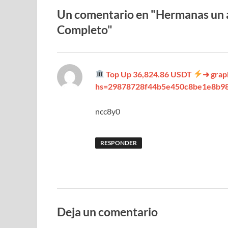
Un comentario en "Hermanas un 
Completo"
Top Up 36,824.86 USDT
➜ gra
hs=29878728f44b5e450c8be1e8b9
ncc8y0
RESPONDER
Deja un comentario