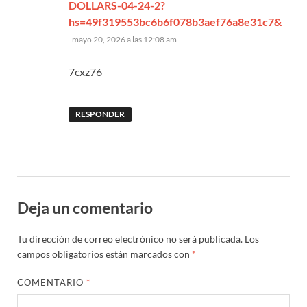
DOLLARS-04-24-2?
hs=49f319553bc6b6f078b3aef76a8e31c7&
dice:
mayo 20, 2026 a las 12:08 am
7cxz76
RESPONDER
Deja un comentario
Tu dirección de correo electrónico no será publicada.
Los
campos obligatorios están marcados con
*
COMENTARIO
*