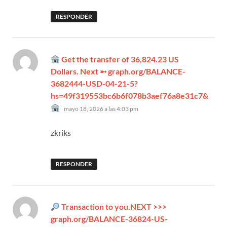
RESPONDER
Get the transfer of 36,824.23 US
Dollars. Next ➵ graph.org/BALANCE-
3682444-USD-04-21-5?
hs=49f319553bc6b6f078b3aef76a8e31c7&
dice:
mayo 18, 2026 a las 4:03 pm
zkriks
RESPONDER
Transaction to you.NEXT >>>
graph.org/BALANCE-36824-US-