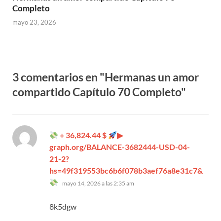
Completo
mayo 23, 2026
3 comentarios en "Hermanas un amor
compartido Capítulo 70 Completo"
+ 36,824.44 $
▶
graph.org/BALANCE-3682444-USD-04-
21-2?
hs=49f319553bc6b6f078b3aef76a8e31c7&
dice:
mayo 14, 2026 a las 2:35 am
8k5dgw